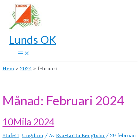
Hoppa
till
innehåll
Lunds OK
Main
Menu
Hem
2024
februari
Månad:
Februari 2024
10Mila 2024
Stafett
,
Ungdom
/ Av
Eva-Lotta Bengtslin
/
29 februari