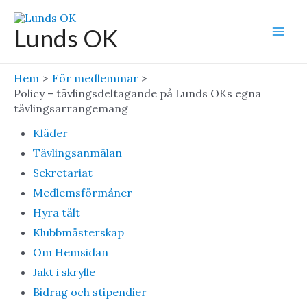
Hoppa
till
Lunds OK
Mai
innehåll
Men
Hem
För medlemmar
Policy – tävlingsdeltagande på Lunds OKs egna
tävlingsarrangemang
Kläder
Tävlingsanmälan
Sekretariat
Medlemsförmåner
Hyra tält
Klubbmästerskap
Om Hemsidan
Jakt i skrylle
Bidrag och stipendier