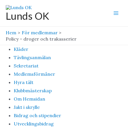
Hoppa
till
Lunds OK
Mai
innehåll
Men
Hem
För medlemmar
Policy – droger och trakasserier
Kläder
Tävlingsanmälan
Sekretariat
Medlemsförmåner
Hyra tält
Klubbmästerskap
Om Hemsidan
Jakt i skrylle
Bidrag och stipendier
Utvecklingsbidrag