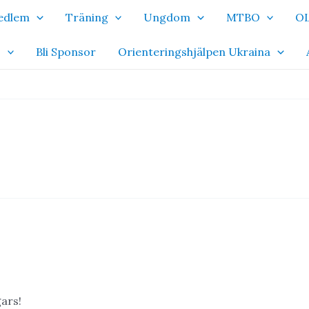
Medlem
Träning
Ungdom
MTBO
OL
o
Bli Sponsor
Orienteringshjälpen Ukraina
gars!