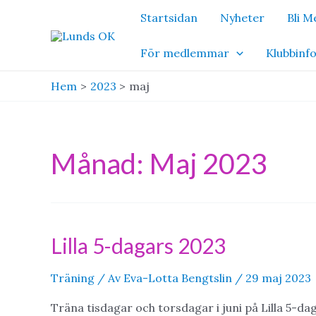
Hoppa
Startsidan
Nyheter
Bli 
till
innehåll
För medlemmar
Klubbinf
Hem
2023
maj
Månad:
Maj 2023
Lilla 5-dagars 2023
Träning
/ Av
Eva-Lotta Bengtslin
/
29 maj 2023
Träna tisdagar och torsdagar i juni på Lilla 5-da