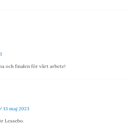
3
na och finalen för vårt arbete!
/
13 maj 2023
för Lessebo.