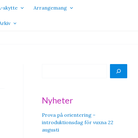
-skytte
Arrangemang
Arkiv
S
ö
k
Nyheter
Prova på orientering –
introduktionsdag för vuxna 22
augusti