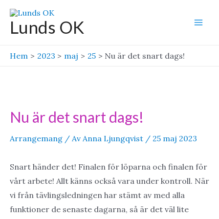
Hoppa
till
Lunds OK
Mai
innehåll
Men
Hem
2023
maj
25
Nu är det snart dags!
Nu är det snart dags!
Arrangemang
/ Av
Anna Ljungqvist
/
25 maj 2023
Snart händer det! Finalen för löparna och finalen för
vårt arbete! Allt känns också vara under kontroll. När
vi från tävlingsledningen har stämt av med alla
funktioner de senaste dagarna, så är det väl lite