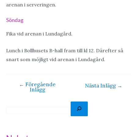
arenan i serveringen.
Söndag
Fika vid arenan i Lundagård.
Lunch i Bollhusets B-hall fram till kl 12. Därefter så
snart som möjligt vid arenan i Lundagård.
←
Föregående
Inläggsnavigering
Nästa Inlägg
→
Inlägg
S
ö
k