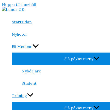
Hoppa till innehåll
Startsidan
Nyheter
Bli Medlem
Slå på/av meny
Nybörjare
Student
Träning
Slå på/av meny