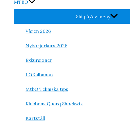
MTBO
Slå på/av meny
Våren 2026
Nybörjarkurs 2026
Exkursioner
LOKalbanan
MtbO Tekniska tips
Klubbens Quarq Shockwiz
Kartställ