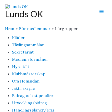
Hoppa
till
Lunds OK
Mai
innehåll
Men
Hem
För medlemmar
Lärgrupper
Kläder
Tävlingsanmälan
Sekretariat
Medlemsförmåner
Hyra tält
Klubbmästerskap
Om Hemsidan
Jakt i skrylle
Bidrag och stipendier
Utvecklingsbidrag
Handlingsplaner/Kris