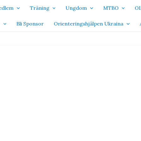
Medlem
Träning
Ungdom
MTBO
OL
o
Bli Sponsor
Orienteringshjälpen Ukraina