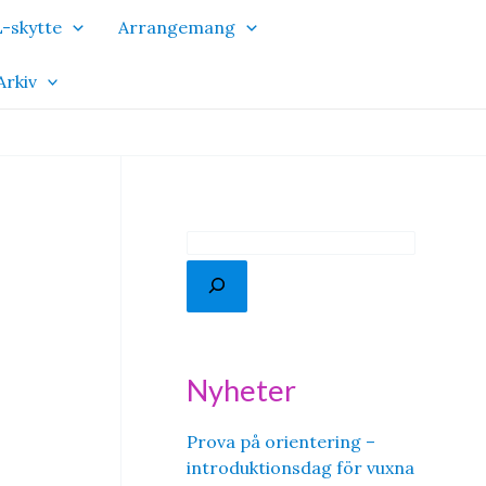
-skytte
Arrangemang
Arkiv
S
ö
k
Nyheter
Prova på orientering –
introduktionsdag för vuxna