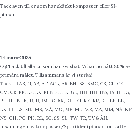
Tack även till er som har skänkt kompasser eller SI-
pinnar.
14 mars-2025
Oj! Tack till alla er som har swishat! Vi har nu nått 80% av
primära målet. Tillsammans är vi starka!
Tack till AE, G, AB, AT, ACL, AR, BH, BS, BMC, CS, CL, CE,
CM, CR, EE, EF, EK, ELB, FJ, FK, GL, HH, HH, IBS, IA, IL, JG,
JS, JH, JB, JK, JJ, JJ, JM, JG, FK, KL, KJ, KK, KR, KT, LF, LL,
LK, LL, LS, ML, MR, MÅ, MÖ, MB, ML, MR, MA, MM, NÅ, NP,
NS, OH, PG, PH, RL, SG, SS, SL, TW, TR, TV & ÅH.
Insamlingen av kompasser/Sportidentpinnar fortsätter