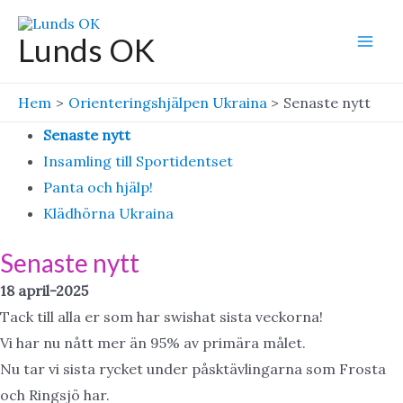
Hoppa
till
Lunds OK
Mai
innehåll
Men
Hem
Orienteringshjälpen Ukraina
Senaste nytt
Senaste nytt
Insamling till Sportidentset
Panta och hjälp!
Klädhörna Ukraina
Senaste nytt
18 april-2025
Tack till alla er som har swishat sista veckorna!
Vi har nu nått mer än 95% av primära målet.
Nu tar vi sista rycket under påsktävlingarna som Frosta
och Ringsjö har.