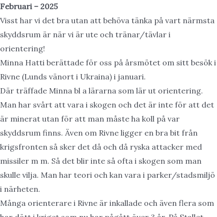
Februari – 2
025
Visst har vi det bra utan att behöva tänka på vart närmsta
skyddsrum är när vi är ute och tränar/tävlar i
orientering!
Minna Hatti berättade för oss på årsmötet om sitt besök i
Rivne (Lunds vänort i Ukraina) i januari.
Där träffade Minna bl a lärarna som lär ut orientering.
Man har svårt att vara i skogen och det är inte för att det
är minerat utan för att man måste ha koll på var
skyddsrum finns. Även om Rivne ligger en bra bit från
krigsfronten så sker det då och då ryska attacker med
missiler m m. Så det blir inte så ofta i skogen som man
skulle vilja. Man har teori och kan vara i parker/stadsmiljö
i närheten.
Många orienterare i Rivne är inkallade och även flera som
har dött i kriget som nu har pågått över 3 år. På Stallet