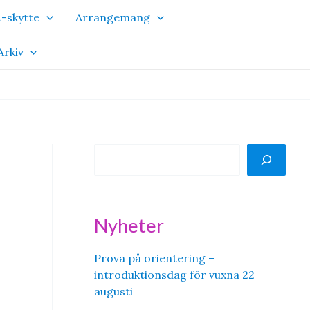
-skytte
Arrangemang
Arkiv
S
ö
k
Nyheter
Prova på orientering –
introduktionsdag för vuxna 22
augusti