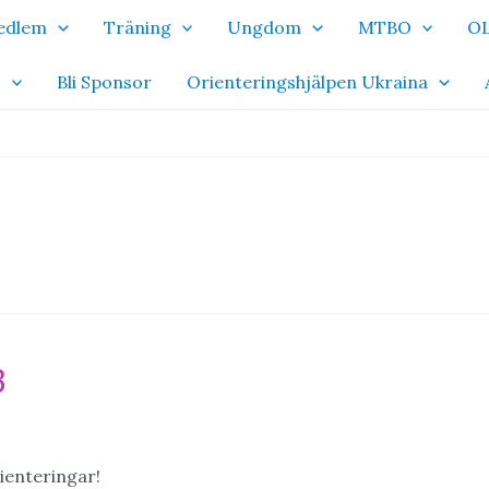
Medlem
Träning
Ungdom
MTBO
OL
o
Bli Sponsor
Orienteringshjälpen Ukraina
3
ienteringar!