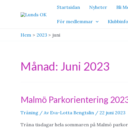
Hoppa
Startsidan
Nyheter
Bli 
till
innehåll
För medlemmar
Klubbinf
Hem
2023
juni
Månad:
Juni 2023
Malmö Parkorientering 202
Träning
/ Av
Eva-Lotta Bengtslin
/
22 juni 2023
Träna tisdagar hela sommaren på Malmö parkor