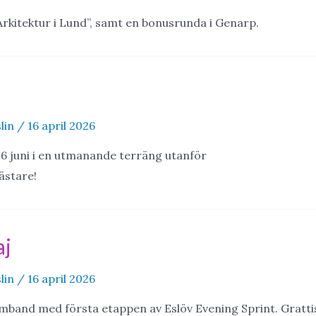
rkitektur i Lund”, samt en bonusrunda i Genarp.
lin
/
16 april 2026
 juni i en utmanande terräng utanför
ästare!
aj
lin
/
16 april 2026
mband med första etappen av Eslöv Evening Sprint. Gratti