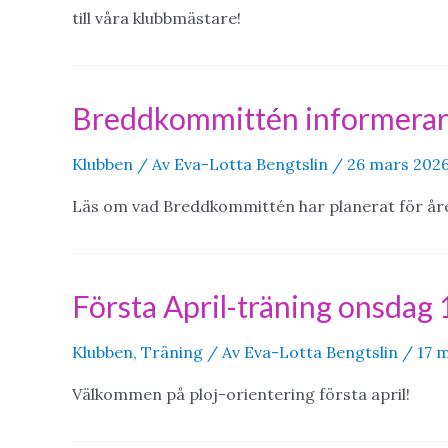
till våra klubbmästare!
Breddkommittén informera
Klubben
/ Av
Eva-Lotta Bengtslin
/
26 mars 202
Läs om vad Breddkommittén har planerat för åre
Första April-träning onsdag 1
Klubben
,
Träning
/ Av
Eva-Lotta Bengtslin
/
17 
Välkommen på ploj-orientering första april!