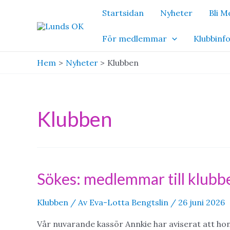
Hoppa
Startsidan
Nyheter
Bli 
till
innehåll
För medlemmar
Klubbinf
Hem
Nyheter
Klubben
Klubben
Sökes: medlemmar till klub
Klubben
/ Av
Eva-Lotta Bengtslin
/
26 juni 2026
Vår nuvarande kassör Annkie har aviserat att hon