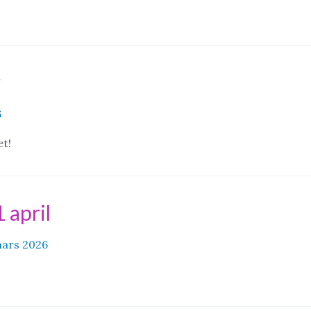
r
6
t!
 april
mars 2026