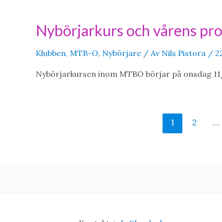
Nybörjarkurs och vårens p
Klubben
,
MTB-O
,
Nybörjare
/ Av
Nils Pistora
/
2
Nybörjarkursen inom MTBO börjar på onsdag 11
Sidnumrering
1
2
…
för
inlägg