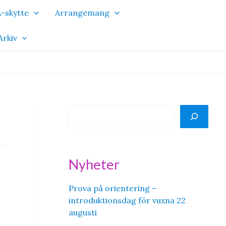
-skytte
Arrangemang
Arkiv
S
ö
k
Nyheter
Prova på orientering –
introduktionsdag för vuxna 22
augusti