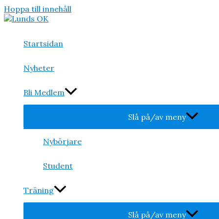
Hoppa till innehåll
Startsidan
Nyheter
Bli Medlem
Slå på/av meny
Nybörjare
Student
Träning
Slå på/av meny