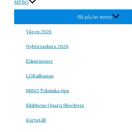
MTBO
Slå på/av meny
Våren 2026
Nybörjarkurs 2026
Exkursioner
LOKalbanan
MtbO Tekniska tips
Klubbens Quarq Shockwiz
Kartställ