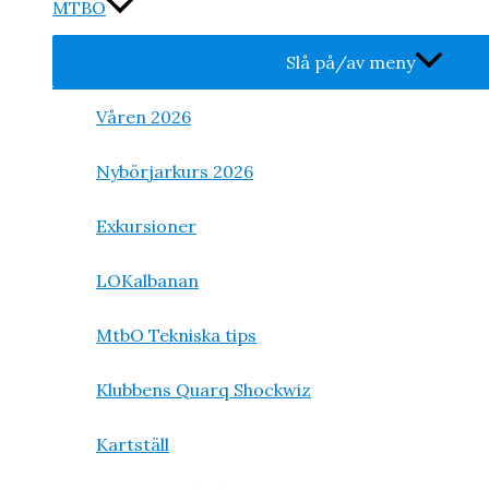
MTBO
Slå på/av meny
Våren 2026
Nybörjarkurs 2026
Exkursioner
LOKalbanan
MtbO Tekniska tips
Klubbens Quarq Shockwiz
Kartställ