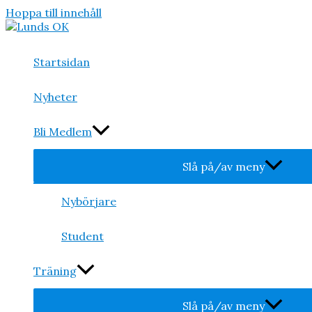
Hoppa till innehåll
Startsidan
Nyheter
Bli Medlem
Slå på/av meny
Nybörjare
Student
Träning
Slå på/av meny