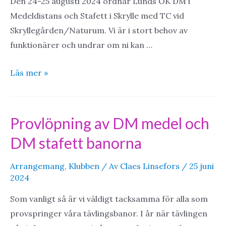
Den 24-25 augusti 2024 ordnar Lunds OK DM i
Medeldistans och Stafett i Skrylle med TC vid
Skryllegården/Naturum. Vi är i stort behov av
funktionärer och undrar om ni kan …
Sökes!
Läs mer »
Funktionärer
till
DM
Provlöpning av DM medel och
24-
DM stafett banorna
25/8
Arrangemang
,
Klubben
/ Av
Claes Linsefors
/
25 juni
2024
Som vanligt så är vi väldigt tacksamma för alla som
provspringer våra tävlingsbanor. I år när tävlingen