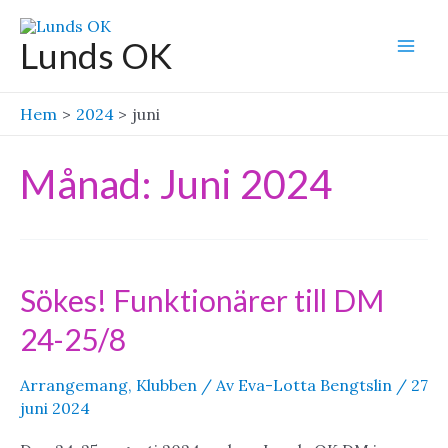
Hoppa
till
Lunds OK
Mai
innehåll
Men
Hem
2024
juni
Månad:
Juni 2024
Sökes! Funktionärer till DM
24-25/8
Arrangemang
,
Klubben
/ Av
Eva-Lotta Bengtslin
/
27
juni 2024