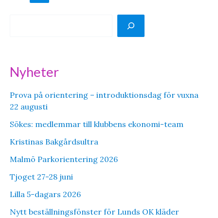
för
inlägg
S
ö
k
Nyheter
Prova på orientering – introduktionsdag för vuxna
22 augusti
Sökes: medlemmar till klubbens ekonomi-team
Kristinas Bakgårdsultra
Malmö Parkorientering 2026
Tjoget 27-28 juni
Lilla 5-dagars 2026
Nytt beställningsfönster för Lunds OK kläder