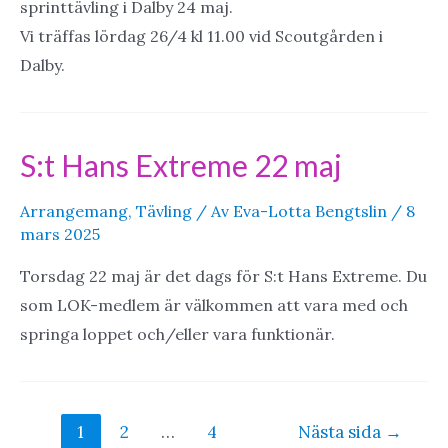
sprinttävling i Dalby 24 maj.
Vi träffas lördag 26/4 kl 11.00 vid Scoutgården i
Dalby.
S:t Hans Extreme 22 maj
Arrangemang
,
Tävling
/ Av
Eva-Lotta Bengtslin
/
8
mars 2025
Torsdag 22 maj är det dags för S:t Hans Extreme. Du
som LOK-medlem är välkommen att vara med och
springa loppet och/eller vara funktionär.
Sidnumrering
1
2
…
4
Nästa sida
→