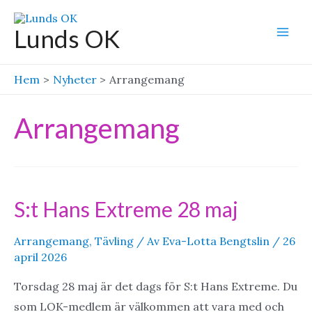
Hoppa
till
Lunds OK
Mai
innehåll
Men
Hem
Nyheter
Arrangemang
Arrangemang
S:t Hans Extreme 28 maj
Arrangemang
,
Tävling
/ Av
Eva-Lotta Bengtslin
/
26
april 2026
Torsdag 28 maj är det dags för S:t Hans Extreme. Du
som LOK-medlem är välkommen att vara med och