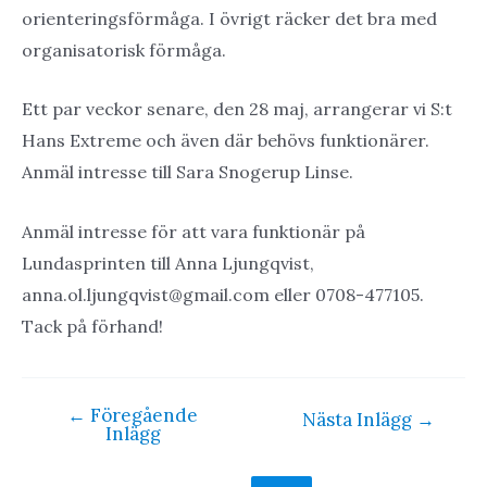
orienteringsförmåga. I övrigt räcker det bra med
organisatorisk förmåga.
Ett par veckor senare, den 28 maj, arrangerar vi S:t
Hans Extreme och även där behövs funktionärer.
Anmäl intresse till Sara Snogerup Linse.
Anmäl intresse för att vara funktionär på
Lundasprinten till Anna Ljungqvist,
anna.ol.ljungqvist@gmail.com eller 0708-477105.
Tack på förhand!
←
Föregående
Inläggsnavigering
Nästa Inlägg
→
Inlägg