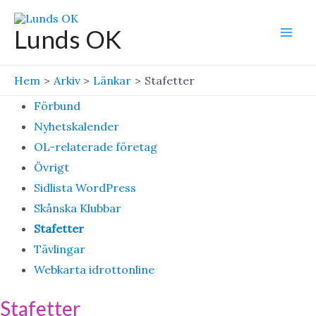
Hoppa
till
Lunds OK
Mai
innehåll
Men
Hem
Arkiv
Länkar
Stafetter
Förbund
Nyhetskalender
OL-relaterade företag
Övrigt
Sidlista WordPress
Skånska Klubbar
Stafetter
Tävlingar
Webkarta idrottonline
Stafetter