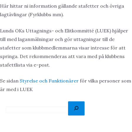
Här hittar ni information gällande stafetter och övriga
lagtävlingar (Fyrklubbs mm).
Lunds OKs Uttagnings- och Elitkommitté (LUEK) hjälper
till med laganmälningar och gör uttagningar till de
stafetter som klubbmedlemmarna visar intresse för att
springa. Det rekommenderas att vara med på klubbens
stafettlista via e-post.
Se sidan
Styrelse och Funktionärer
för vilka personer som
är med i LUEK
S
ö
k