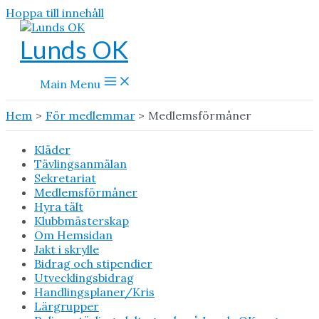
Hoppa till innehåll
Lunds OK
Main Menu
Hem
För medlemmar
Medlemsförmåner
Kläder
Tävlingsanmälan
Sekretariat
Medlemsförmåner
Hyra tält
Klubbmästerskap
Om Hemsidan
Jakt i skrylle
Bidrag och stipendier
Utvecklingsbidrag
Handlingsplaner/Kris
Lärgrupper