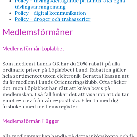
Policy – tävlingsdeltagande på Lunds OKs egna
tävlingsarrangemang
Policy – digital kommunikation
Policy – droger och trakasserier
Medlemsförmåner
Medlemsförmån Löplabbet
Som medlem i Lunds OK har du 20% rabatt på alla
ordinarie priser på Löplabbet i Lund. Rabatten gäller
hela sortimentet utom elektronik. Berätta i kassan att
du är medlem i Lunds Orienteringsklubb. Ofta räcker
det, men Löplabbet har rätt att kräva bevis på
medlemskap. I så fall funkar det att visa upp att du tar
emot e-brev från vår e-postlista. Eller ta med dig
årsboken med medlemsregister.
Medlemsförmån Flügger
Alla medlemmar kan handla på detta inköpskonto och få