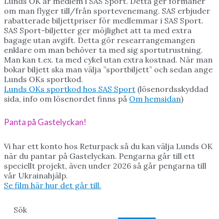
Lunds OK är medlem i SAS Sport. Detta ger förmåner
om man flyger till/från sportevenemang. SAS erbjuder
rabatterade biljettpriser för medlemmar i SAS Sport.
SAS Sport-biljetter ger möjlighet att ta med extra
bagage utan avgift. Detta gör researrangemangen
enklare om man behöver ta med sig sportutrustning.
Man kan t.ex. ta med cykel utan extra kostnad. När man
bokar biljett ska man välja ”sportbiljett” och sedan ange
Lunds OKs sportkod.
Lunds OKs sportkod hos SAS Sport
(lösenordsskyddad
sida, info om lösenordet finns på
Om hemsidan
)
Panta på Gastelyckan!
Vi har ett konto hos Returpack så du kan välja Lunds OK
när du pantar på Gastelyckan. Pengarna går till ett
speciellt projekt, även under 2026 så går pengarna till
vår Ukrainahjälp.
Se film här hur det går till.
Sök