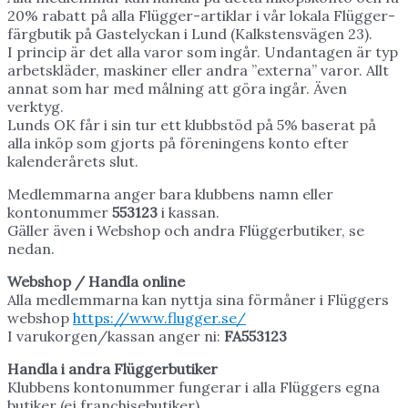
20% rabatt på alla Flügger-artiklar i vår lokala Flügger-
färgbutik på Gastelyckan i Lund (Kalkstensvägen 23).
I princip är det alla varor som ingår. Undantagen är typ
arbetskläder, maskiner eller andra ”externa” varor. Allt
annat som har med målning att göra ingår. Även
verktyg.
Lunds OK får i sin tur ett klubbstöd på 5% baserat på
alla inköp som gjorts på föreningens konto efter
kalenderårets slut.
Medlemmarna anger bara klubbens namn eller
kontonummer
553123
i kassan.
Gäller även i Webshop och andra Flüggerbutiker, se
nedan.
Webshop / Handla online
Alla medlemmarna kan nyttja sina förmåner i Flüggers
webshop
https://www.flugger.se/
I varukorgen/kassan anger ni:
FA553123
Handla i andra Flüggerbutiker
Klubbens kontonummer fungerar i alla Flüggers egna
butiker (ej franchisebutiker).