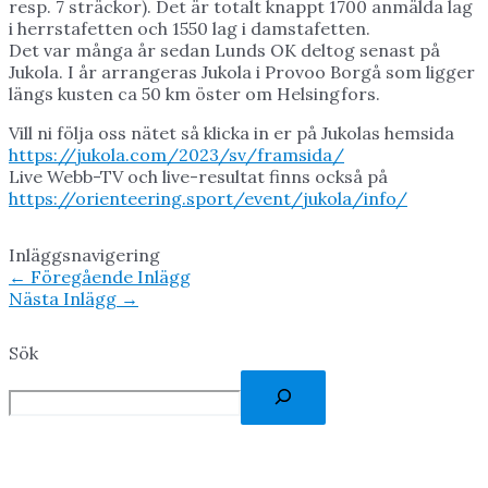
resp. 7 sträckor). Det är totalt knappt 1700 anmälda lag
i herrstafetten och 1550 lag i damstafetten.
Det var många år sedan Lunds OK deltog senast på
Jukola. I år arrangeras Jukola i Provoo Borgå som ligger
längs kusten ca 50 km öster om Helsingfors.
Vill ni följa oss nätet så klicka in er på Jukolas hemsida
https://jukola.com/2023/sv/framsida/
Live Webb-TV och live-resultat finns också på
https://orienteering.sport/event/jukola/info/
Inläggsnavigering
←
Föregående Inlägg
Nästa Inlägg
→
Sök