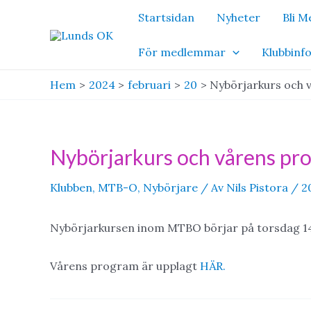
Hoppa
Startsidan
Nyheter
Bli 
till
innehåll
För medlemmar
Klubbinf
Hem
2024
februari
20
Nybörjarkurs och
Nybörjarkurs och vårens p
Klubben
,
MTB-O
,
Nybörjare
/ Av
Nils Pistora
/
2
Nybörjarkursen inom MTBO börjar på torsdag 1
Vårens program är upplagt
HÄR.