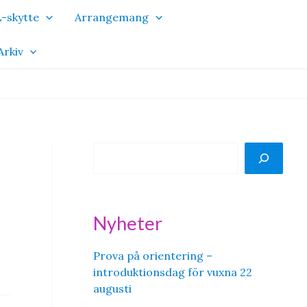
-skytte
Arrangemang
Arkiv
S
ö
k
Nyheter
Prova på orientering –
introduktionsdag för vuxna 22
augusti