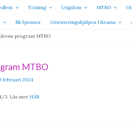
Medlem
Träning
Ungdom
MTBO
OL
o
Bli Sponsor
Orienteringshjälpen Ukraina
 vårens program MTBO
rogram MTBO
0 februari 2024
4/3. Läs mer
HÄR.