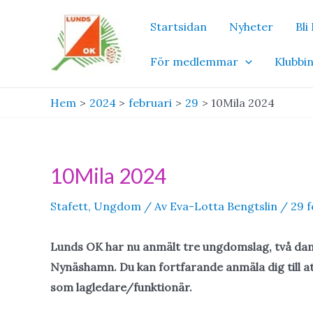
Hoppa
Startsidan
Nyheter
Bl
till
innehåll
För medlemmar
Klubbi
Hem
2024
februari
29
10Mila 2024
10Mila 2024
Stafett
,
Ungdom
/ Av
Eva-Lotta Bengtslin
/
29 f
Lunds OK har nu anmält tre ungdomslag, två daml
Nynäshamn. Du kan fortfarande anmäla dig till att 
som lagledare/funktionär.