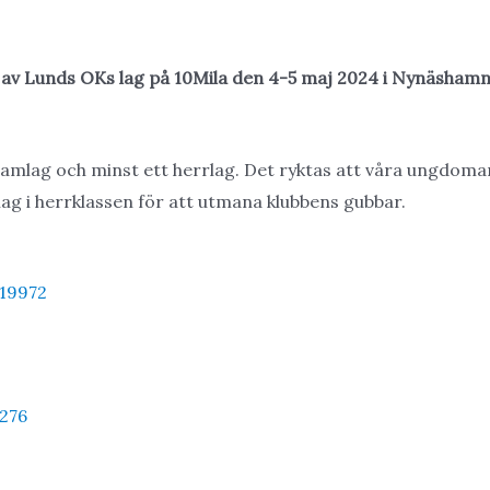
ett av Lunds OKs lag på 10Mila den 4-5 maj 2024 i Nynäshamn
damlag och minst ett herrlag. Det ryktas att våra ungdoma
 lag i herrklassen för att utmana klubbens gubbar.
/19972
276