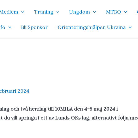
i Medlem
Träning
Ungdom
MTBO
nfo
Bli Sponsor
Orienteringshjälpen Ukraina
ebruari 2024
ag och två herrlag till 10MILA den 4-5 maj 2024 i
du vill springa i ett av Lunds OKs lag, alternativt följa me