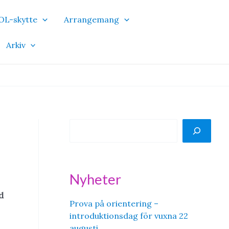
OL-skytte
Arrangemang
Arkiv
S
ö
k
Nyheter
d
Prova på orientering –
introduktionsdag för vuxna 22
augusti