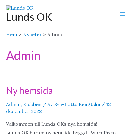
Hoppa
till
Lunds OK
Mai
innehåll
Men
Hem
Nyheter
Admin
Admin
Ny hemsida
Admin
,
Klubben
/ Av
Eva-Lotta Bengtslin
/
12
december 2022
Välkommen till Lunds OKs nya hemsida!
Lunds OK har en ny hemsida byggd i WordPress.