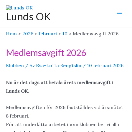
Hoppa
till
Lunds OK
Mai
innehåll
Men
Hem
2026
februari
10
Medlemsavgift 2026
Medlemsavgift 2026
Klubben
/ Av
Eva-Lotta Bengtslin
/
10 februari 2026
Nu är det dags att betala årets medlemsavgift i
Lunds OK
.
Medlemsavgiften för 2026 fastställdes vid årsmötet
8 februari.
För att underlätta arbetet inom klubben ber vi alla