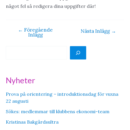
något fel så redigera dina uppgifter där!
←
Föregående
Inläggsnavigering
Nästa Inlägg
→
Inlägg
S
ö
k
Nyheter
Prova på orientering – introduktionsdag för vuxna
22 augusti
Sökes: medlemmar till klubbens ekonomi-team
Kristinas Bakgårdsultra