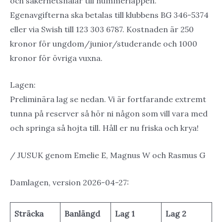
och säkerhetsnålar till nummerlappen.
Egenavgifterna ska betalas till klubbens BG 346-5374
eller via Swish till 123 303 6787. Kostnaden är 250
kronor för ungdom/junior/studerande och 1000
kronor för övriga vuxna.
Lagen:
Preliminära lag se nedan. Vi är fortfarande extremt
tunna på reserver så hör ni någon som vill vara med
och springa så hojta till. Håll er nu friska och krya!
/ JUSUK genom Emelie E, Magnus W och Rasmus G
Damlagen, version 2026-04-27:
Sträcka
Banlängd
Lag 1
Lag 2