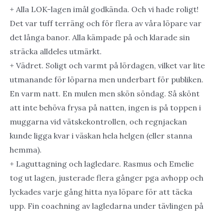
+ Alla LOK-lagen imål godkända. Och vi hade roligt!
Det var tuff terräng och för flera av våra löpare var
det långa banor. Alla kämpade på och klarade sin
sträcka alldeles utmärkt.
+ Vädret. Soligt och varmt på lördagen, vilket var lite
utmanande för löparna men underbart för publiken.
En varm natt. En mulen men skön söndag. Så skönt
att inte behöva frysa på natten, ingen is på toppen i
muggarna vid vätskekontrollen, och regnjackan
kunde ligga kvar i väskan hela helgen (eller stanna
hemma).
+ Laguttagning och lagledare. Rasmus och Emelie
tog ut lagen, justerade flera gånger pga avhopp och
lyckades varje gång hitta nya löpare för att täcka
upp. Fin coachning av lagledarna under tävlingen på