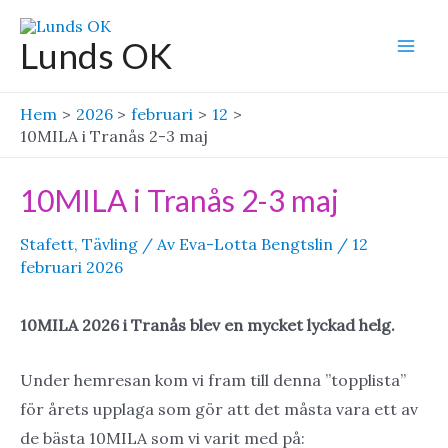
Hoppa
till
Lunds OK
Mai
innehåll
Men
Hem
2026
februari
12
10MILA i Tranås 2-3 maj
10MILA i Tranås 2-3 maj
Stafett
,
Tävling
/ Av
Eva-Lotta Bengtslin
/
12
februari 2026
10MILA 2026 i Tranås blev en mycket lyckad helg.
Under hemresan kom vi fram till denna ”topplista”
för årets upplaga som gör att det måsta vara ett av
de bästa 10MILA som vi varit med på: