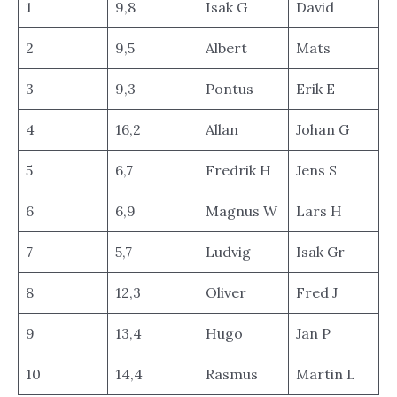
1
9,8
Isak G
David
2
9,5
Albert
Mats
3
9,3
Pontus
Erik E
4
16,2
Allan
Johan G
5
6,7
Fredrik H
Jens S
6
6,9
Magnus W
Lars H
7
5,7
Ludvig
Isak Gr
8
12,3
Oliver
Fred J
9
13,4
Hugo
Jan P
10
14,4
Rasmus
Martin L