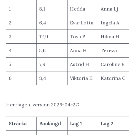
1
8,1
Hedda
Anna Lj
2
6,4
Eva-Lotta
Ingela A
3
12,9
Tova B
Hilma H
4
5,6
Anna H
Tereza
5
7,9
Astrid H
Caroline E
6
8,4
Viktoria K
Katerina C
Herrlagen, version 2026-04-27:
Sträcka
Banlängd
Lag 1
Lag 2