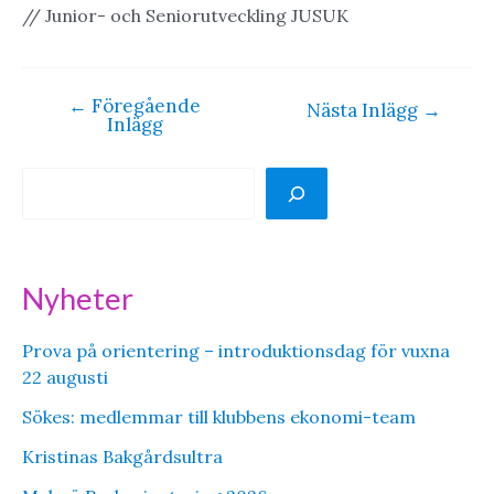
// Junior- och Seniorutveckling JUSUK
←
Föregående
Inläggsnavigering
Nästa Inlägg
→
Inlägg
S
ö
k
Nyheter
Prova på orientering – introduktionsdag för vuxna
22 augusti
Sökes: medlemmar till klubbens ekonomi-team
Kristinas Bakgårdsultra