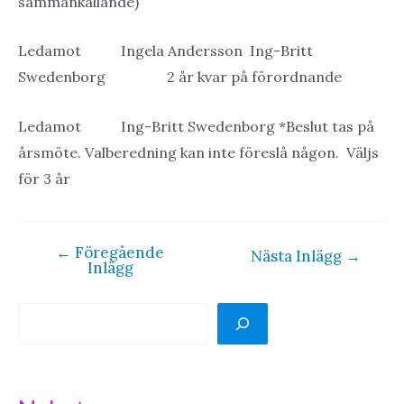
sammankallande)
Ledamot Ingela Andersson Ing-Britt
Swedenborg 2 år kvar på förordnande
Ledamot Ing-Britt Swedenborg *Beslut tas på
årsmöte. Valberedning kan inte föreslå någon. Väljs
för 3 år
←
Föregående
Inläggsnavigering
Nästa Inlägg
→
Inlägg
S
ö
k