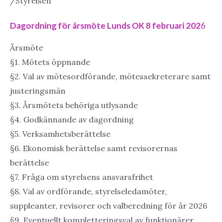
/Styrelsen
Dagordning för årsmöte Lunds OK 8 februari 202
6
Årsmöte
§1. Mötets öppnande
§2. Val av mötesordförande, mötessekreterare samt
justeringsmän
§3. Årsmötets behöriga utlysande
§4. Godkännande av dagordning
§5. Verksamhetsberättelse
§6. Ekonomisk berättelse samt revisorernas
berättelse
§7. Fråga om styrelsens ansvarsfrihet
§8. Val av ordförande, styrelseledamöter,
suppleanter, revisorer och valberedning för år 2026
§9. Eventuellt kompletteringsval av funktionärer