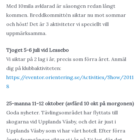
Med 10mila avklarad är säsongen redan långt
kommen. Breddkommittén siktar nu mot sommar
och höst! Det är 3 aktiviteter vi speciellt vill
uppmärksamma.
Tjoget 5-6 juli vid Lessebo
Vi siktar på 2 lag i år, precis som förra året. Anmäl
dig på klubbaktiviteten:
https://eventor.orientering.se/Activities/Show/2011
8
25-manna 11-12 oktober (avfärd 10 okt på morgonen)
Goda nyheter. Tävlingsområdet har flyttats till
skogarna vid Upplands Väsby, och det är just i
Upplands Väsby som vi har vårt hotell. Efter förra
årets framgångar siktar vi i år på 1½ lag, där det