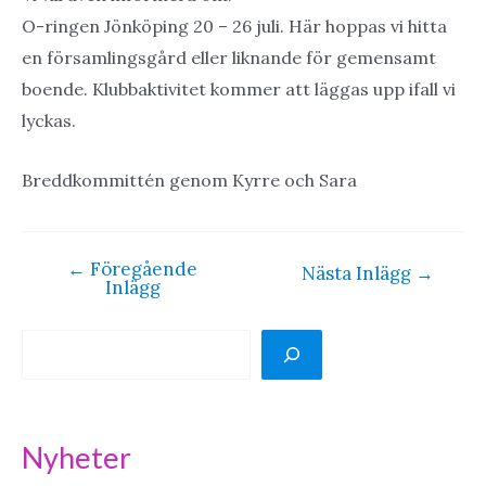
O-ringen Jönköping 20 – 26 juli. Här hoppas vi hitta
en församlingsgård eller liknande för gemensamt
boende. Klubbaktivitet kommer att läggas upp ifall vi
lyckas.
Breddkommittén genom Kyrre och Sara
←
Föregående
Inläggsnavigering
Nästa Inlägg
→
Inlägg
S
ö
k
Nyheter