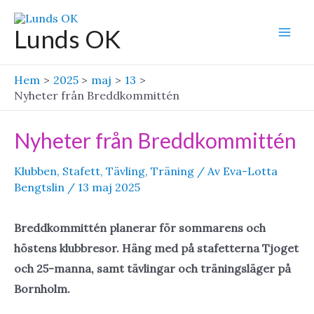
Hoppa
till
Lunds OK
Mai
innehåll
Men
Hem
2025
maj
13
Nyheter från Breddkommittén
Nyheter från Breddkommittén
Klubben
,
Stafett
,
Tävling
,
Träning
/ Av
Eva-Lotta
Bengtslin
/
13 maj 2025
Breddkommittén planerar för sommarens och
höstens klubbresor. Häng med på stafetterna Tjoget
och 25-manna, samt tävlingar och träningsläger på
Bornholm.