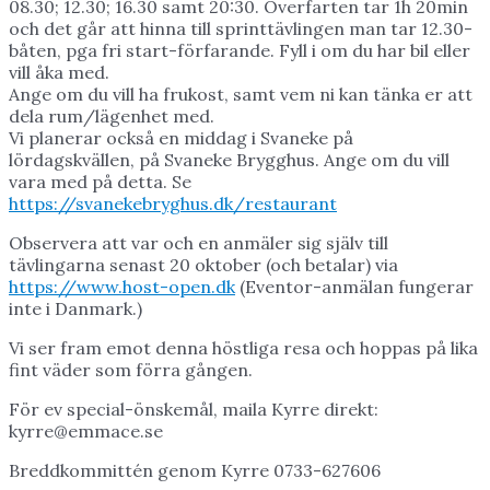
08.30; 12.30; 16.30 samt 20:30. Överfarten tar 1h 20min
och det går att hinna till sprinttävlingen man tar 12.30-
båten, pga fri start-förfarande. Fyll i om du har bil eller
vill åka med.
Ange om du vill ha frukost, samt vem ni kan tänka er att
dela rum/lägenhet med.
Vi planerar också en middag i Svaneke på
lördagskvällen, på Svaneke Brygghus. Ange om du vill
vara med på detta. Se
https://svanekebryghus.dk/restaurant
Observera att var och en anmäler sig själv till
tävlingarna senast 20 oktober (och betalar) via
https://www.host-open.dk
(Eventor-anmälan fungerar
inte i Danmark.)
Vi ser fram emot denna höstliga resa och hoppas på lika
fint väder som förra gången.
För ev special-önskemål, maila Kyrre direkt:
kyrre@emmace.se
Breddkommittén genom Kyrre 0733-627606