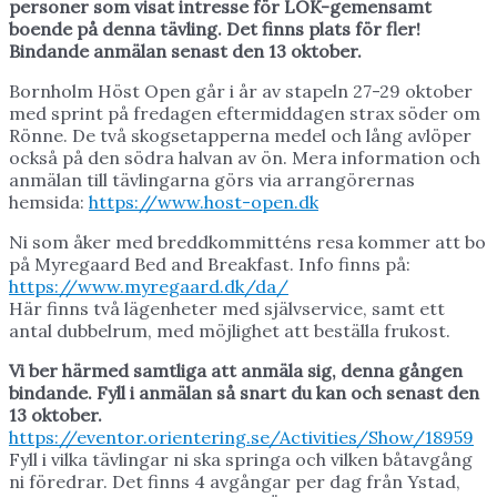
personer som visat intresse för LOK-gemensamt
boende på denna tävling. Det finns plats för fler!
Bindande anmälan senast den 13 oktober.
Bornholm Höst Open går i år av stapeln 27-29 oktober
med sprint på fredagen eftermiddagen strax söder om
Rönne. De två skogsetapperna medel och lång avlöper
också på den södra halvan av ön. Mera information och
anmälan till tävlingarna görs via arrangörernas
hemsida:
https://www.host-open.dk
Ni som åker med breddkommitténs resa kommer att bo
på Myregaard Bed and Breakfast. Info finns på:
https://www.myregaard.dk/da/
Här finns två lägenheter med självservice, samt ett
antal dubbelrum, med möjlighet att beställa frukost.
Vi ber härmed samtliga att anmäla sig, denna gången
bindande.
Fyll i anmälan så snart du kan och senast den
13 oktober.
https://eventor.orientering.se/Activities/Show/18959
Fyll i vilka tävlingar ni ska springa och vilken båtavgång
ni föredrar. Det finns 4 avgångar per dag från Ystad,