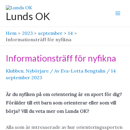
Hoppa
till
Lunds OK
Mai
innehåll
Men
Hem
2023
september
14
Informationsträff för nyfikna
Informationsträff för nyfikna
Klubben
,
Nybörjare
/ Av
Eva-Lotta Bengtslin
/
14
september 2023
Är du nyfiken på om orientering är en sport för dig?
Förälder till ett barn som orienterar eller som vill
börja? Vill du veta mer om Lunds OK?
Alla som är intresserade av hur orienteringssporten