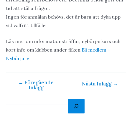
tid att ställa frågor.
Ingen föranmälan behövs, det är bara att dyka upp
vid valfritt tillfälle!
Läs mer om informationsträffar, nybörjarkurs och
kort info om klubben under fliken
Bli medlem –
Nybörjare
←
Föregående
Inläggsnavigering
Nästa Inlägg
→
Inlägg
S
ö
k