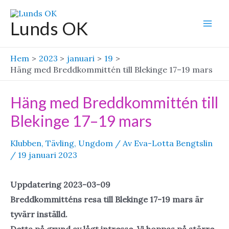
Hoppa
till
Lunds OK
Mai
innehåll
Men
Hem
2023
januari
19
Häng med Breddkommittén till Blekinge 17–19 mars
Häng med Breddkommittén till
Blekinge 17–19 mars
Klubben
,
Tävling
,
Ungdom
/ Av
Eva-Lotta Bengtslin
/
19 januari 2023
Uppdatering 2023-03-09
Breddkommitténs resa till Blekinge 17-19 mars är
tyvärr inställd.