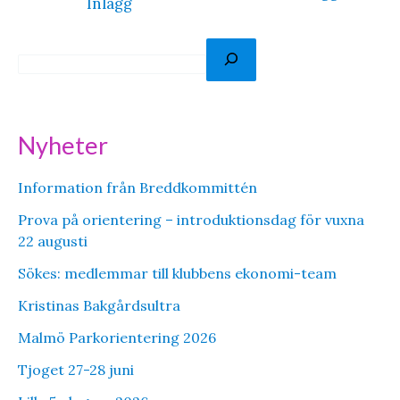
Inlägg
S
ö
k
Nyheter
Information från Breddkommittén
Prova på orientering – introduktionsdag för vuxna
22 augusti
Sökes: medlemmar till klubbens ekonomi-team
Kristinas Bakgårdsultra
Malmö Parkorientering 2026
Tjoget 27-28 juni