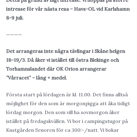
Detta på grund av lågt intresse. Vi hoppas på större
intresse för vår nästa resa – Havs-OL vid Karlshamn
8-9 juli.
————
Det arrangeras inte några tävlingar i Skåne helgen
18–19/3. Då åker vi istället till östra Blekinge och
Torhamnslandet där OK Orion arrangerar
”Vårracet” – lång + medel.
Första start på lördagen är kl. 11.00. Det finns alltså
möjlighet för den som är morgonpigga att åka tidigt
lördag morgon. Den som vill ha sovmorgon åker
istället på fredagskvällen. Vi bor i campingstugor på
Kustgården Senoren för ca 300:-/natt. Vi bokar