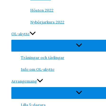
Hösten 2022
Nybörjarkurs 2022
OL-skytte
Slå
på/av
meny
Träningar och tävlingar
Info om OL-skytte
Arrangemang
Slå
på/av
meny
Lilla 5-dagars