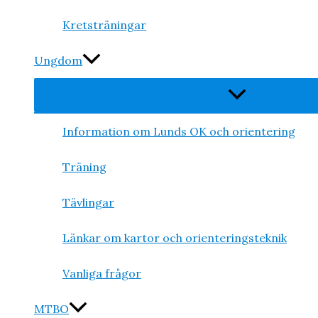
Kretsträningar
Ungdom
Slå
på/av
meny
Information om Lunds OK och orientering
Träning
Tävlingar
Länkar om kartor och orienteringsteknik
Vanliga frågor
MTBO