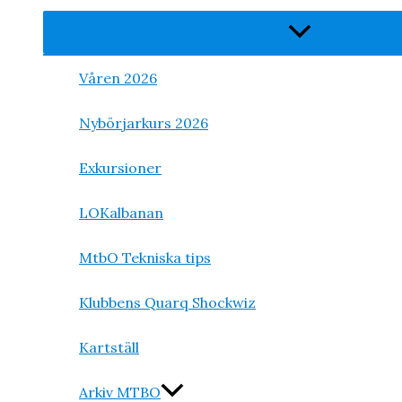
Slå
på/av
meny
Våren 2026
Nybörjarkurs 2026
Exkursioner
LOKalbanan
MtbO Tekniska tips
Klubbens Quarq Shockwiz
Kartställ
Arkiv MTBO