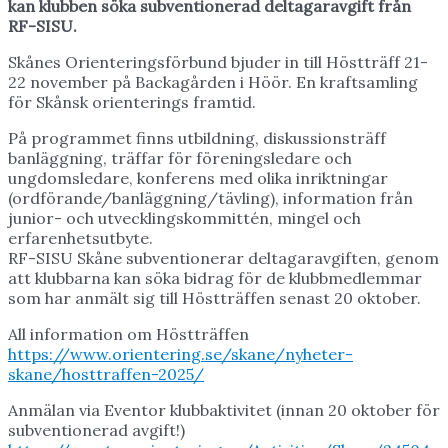
kan klubben söka subventionerad deltagaravgift från
RF-SISU.
Skånes Orienteringsförbund bjuder in till Höstträff 21-
22 november på Backagården i Höör. En kraftsamling
för Skånsk orienterings framtid.
På programmet finns utbildning, diskussionsträff
banläggning, träffar för föreningsledare och
ungdomsledare, konferens med olika inriktningar
(ordförande/banläggning/tävling), information från
junior- och utvecklingskommittén, mingel och
erfarenhetsutbyte.
RF-SISU Skåne subventionerar deltagaravgiften, genom
att klubbarna kan söka bidrag för de klubbmedlemmar
som har anmält sig till Höstträffen senast 20 oktober.
All information om Höstträffen
https://www.orientering.se/skane/nyheter-
skane/hosttraffen-2025/
Anmälan via Eventor klubbaktivitet (innan 20 oktober för
subventionerad avgift!)