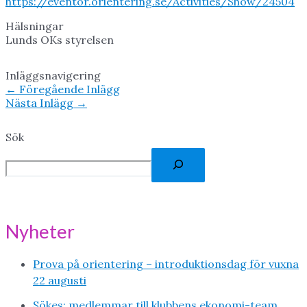
https://eventor.orientering.se/Activities/Show/24504
Hälsningar
Lunds OKs styrelsen
Inläggsnavigering
←
Föregående Inlägg
Nästa Inlägg
→
Sök
Nyheter
Prova på orientering – introduktionsdag för vuxna
22 augusti
Sökes: medlemmar till klubbens ekonomi-team