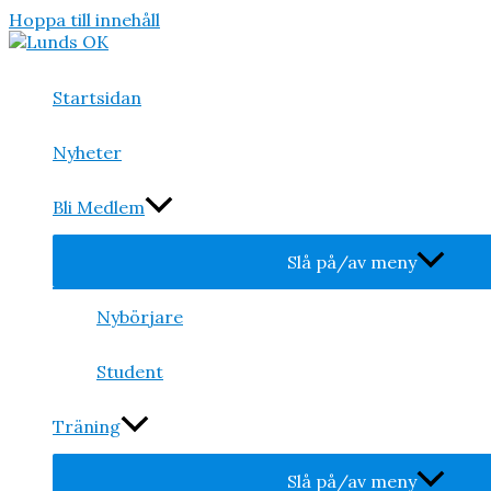
Hoppa till innehåll
Startsidan
Nyheter
Bli Medlem
Slå på/av meny
Nybörjare
Student
Träning
Slå på/av meny