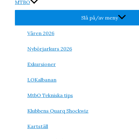
MTBO
Slå på/av meny
Våren 2026
Nybörjarkurs 2026
Exkursioner
LOKalbanan
MtbO Tekniska tips
Klubbens Quarq Shockwiz
Kartställ