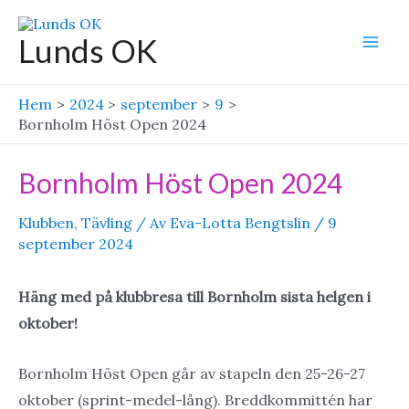
Hoppa
till
Lunds OK
Mai
innehåll
Men
Hem
2024
september
9
Bornholm Höst Open 2024
Bornholm Höst Open 2024
Klubben
,
Tävling
/ Av
Eva-Lotta Bengtslin
/
9
september 2024
Häng med på klubbresa till Bornholm sista helgen i
oktober!
Bornholm Höst Open går av stapeln den 25-26-27
oktober (sprint-medel-lång). Breddkommittén har