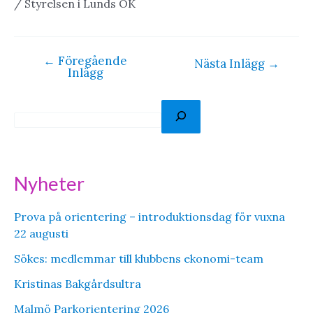
/ Styrelsen i Lunds OK
←
Föregående
Inläggsnavigering
Nästa Inlägg
→
Inlägg
S
ö
k
Nyheter
Prova på orientering – introduktionsdag för vuxna
22 augusti
Sökes: medlemmar till klubbens ekonomi-team
Kristinas Bakgårdsultra
Malmö Parkorientering 2026