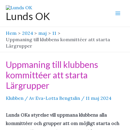
Hoppa
till
Lunds OK
Mai
innehåll
Men
Hem
2024
maj
11
Uppmaning till klubbens kommittéer att starta
Lärgrupper
Uppmaning till klubbens
kommittéer att starta
Lärgrupper
Klubben
/ Av
Eva-Lotta Bengtslin
/
11 maj 2024
Lunds OKs styrelse vill uppmana klubbens alla
kommittéer och grupper att om möjligt starta och