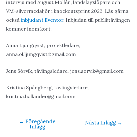
intervju med August Mollén, landslagslöpare och
VM-silvermedaljör i knockoutsprint 2022. Läs gärna
också
inbjudan i Eventor
. Inbjudan till publiktävlingen
kommer inom kort.
Anna Ljungqvist, projektledare,
anna.ol.ljungqvist@gmail.com
Jens Sörvik, tävlingsledare, jens.sorvik@gmail.com
Kristina Spångberg, tävlingsledare,
kristina.hallander@gmail.com
←
Föregående
Inläggsnavigering
Nästa Inlägg
→
Inlägg