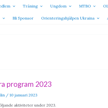
Medlem
Träning
Ungdom
MTBO
OL
o
Bli Sponsor
Orienteringshjälpen Ukraina
ra program 2023
lin
/
10 januari 2023
ljande aktiviteter under 2023.