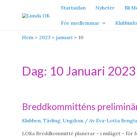
Hoppa
Startsidan
Nyheter
Bli 
till
innehåll
För medlemmar
Klubbinf
Hem
2023
januari
10
Dag:
10 Januari 2023
Breddkommitténs preliminä
Klubben
,
Tävling
,
Ungdom
/ Av
Eva-Lotta Bengts
LOKs Breddkommitté planerar – i nuläget – för fö