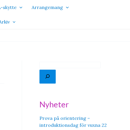
-skytte
Arrangemang
Arkiv
S
ö
k
Nyheter
Prova på orientering –
introduktionsdag för vuxna 22