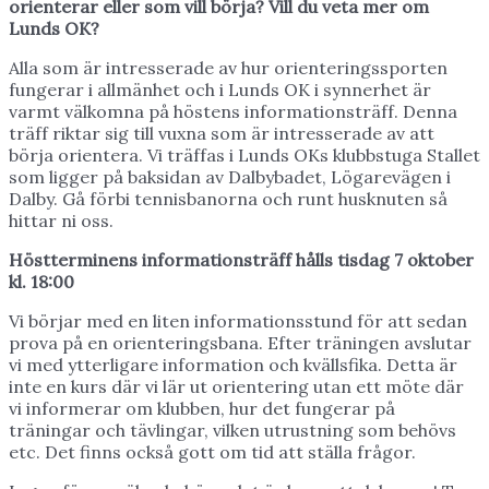
orienterar eller som vill börja? Vill du veta mer om
Lunds OK?
Alla som är intresserade av hur orienteringssporten
fungerar i allmänhet och i Lunds OK i synnerhet är
varmt välkomna på höstens informationsträff. Denna
träff riktar sig till vuxna som är intresserade av att
börja orientera. Vi träffas i Lunds OKs klubbstuga Stallet
som ligger på baksidan av Dalbybadet, Lögarevägen i
Dalby. Gå förbi tennisbanorna och runt husknuten så
hittar ni oss.
Höstterminens informationsträff hålls tisdag 7 oktober
kl. 18:00
Vi börjar med en liten informationsstund för att sedan
prova på en orienteringsbana. Efter träningen avslutar
vi med ytterligare information och kvällsfika. Detta är
inte en kurs där vi lär ut orientering utan ett möte där
vi informerar om klubben, hur det fungerar på
träningar och tävlingar, vilken utrustning som behövs
etc. Det finns också gott om tid att ställa frågor.