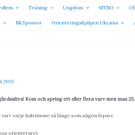
Medlem
Träning
Ungdom
MTBO
OL
o
Bli Sponsor
Orienteringshjälpen Ukraina
li 2025
gårdsultra! Kom och spring ett eller flera varv men max 25.
tt varv varje halvtimme så länge som någon löpare
 oss orienterare).