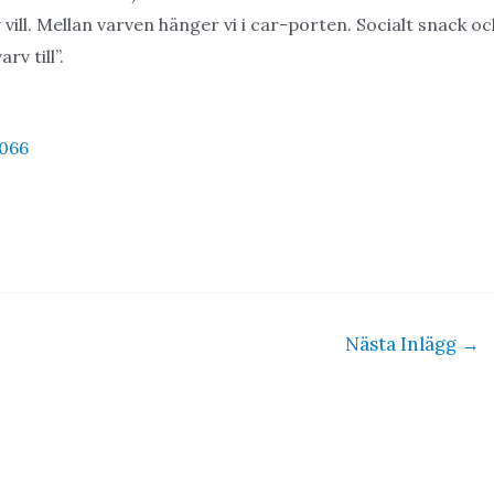
 vill. Mellan varven hänger vi i car-porten. Socialt snack oc
v till”.
5066
Nästa Inlägg
→