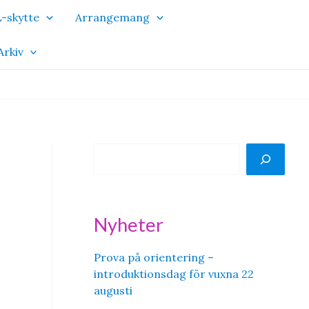
-skytte
Arrangemang
Arkiv
S
ö
k
Nyheter
Prova på orientering –
introduktionsdag för vuxna 22
augusti