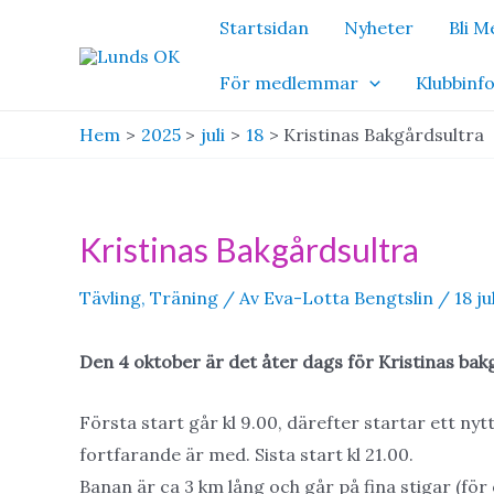
Hoppa
Startsidan
Nyheter
Bli 
till
innehåll
För medlemmar
Klubbinf
Hem
2025
juli
18
Kristinas Bakgårdsultra
Kristinas Bakgårdsultra
Tävling
,
Träning
/ Av
Eva-Lotta Bengtslin
/
18 ju
Den 4 oktober är det åter dags för Kristinas bak
Första start går kl 9.00, därefter startar ett ny
fortfarande är med. Sista start kl 21.00.
Banan är ca 3 km lång och går på fina stigar (för