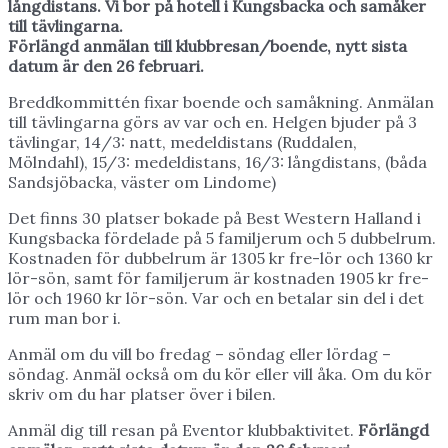
långdistans. Vi bor på hotell i Kungsbacka och samåker
till tävlingarna.
Förlängd anmälan till klubbresan/boende, nytt sista
datum är den 26 februari.
Breddkommittén fixar boende och samåkning. Anmälan
till tävlingarna görs av var och en. Helgen bjuder på 3
tävlingar, 14/3: natt, medeldistans (Ruddalen,
Mölndahl), 15/3: medeldistans, 16/3: långdistans, (båda
Sandsjöbacka, väster om Lindome)
Det finns 30 platser bokade på Best Western Halland i
Kungsbacka fördelade på 5 familjerum och 5 dubbelrum.
Kostnaden för dubbelrum är 1305 kr fre-lör och 1360 kr
lör-sön, samt för familjerum är kostnaden 1905 kr fre-
lör och 1960 kr lör-sön. Var och en betalar sin del i det
rum man bor i.
Anmäl om du vill bo fredag – söndag eller lördag –
söndag. Anmäl också om du kör eller vill åka. Om du kör
skriv om du har platser över i bilen.
Anmäl dig till resan på Eventor klubbaktivitet.
Förlängd