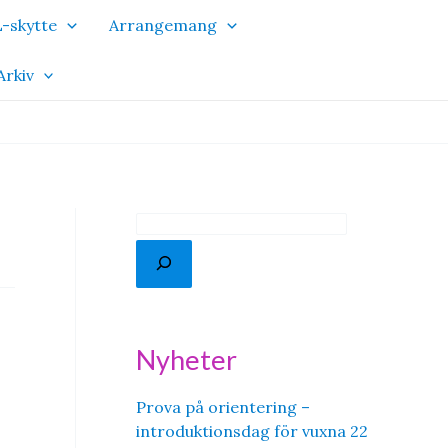
-skytte
Arrangemang
Arkiv
S
ö
k
Nyheter
Prova på orientering –
introduktionsdag för vuxna 22