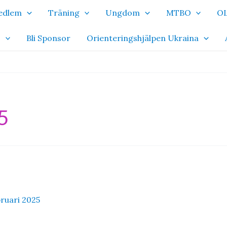
Medlem
Träning
Ungdom
MTBO
OL
o
Bli Sponsor
Orienteringshjälpen Ukraina
5
bruari 2025