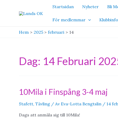
Hoppa
Startsidan
Nyheter
Bli 
till
innehåll
För medlemmar
Klubbinf
Hem
2025
februari
14
Dag:
14 Februari 202
10Mila i Finspång 3-4 maj
Stafett
,
Tävling
/ Av
Eva-Lotta Bengtslin
/
14 fe
Dags att anmäla sig till 10Mila!