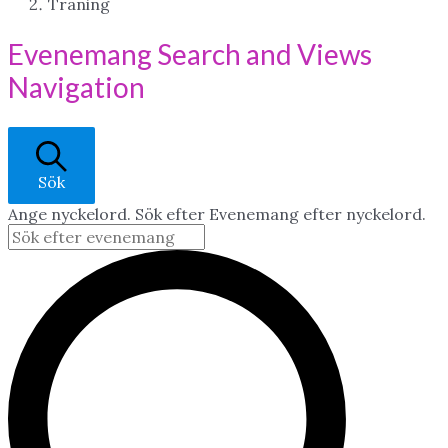
Träning
Evenemang
Evenemang Search and Views
för
Navigation
11
december
2025
Sök
Ange nyckelord. Sök efter Evenemang efter nyckelord.