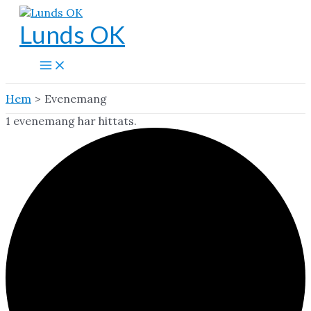
Hoppa
till
Lunds OK
innehåll
Main
Menu
Hem
Evenemang
1 evenemang har hittats.