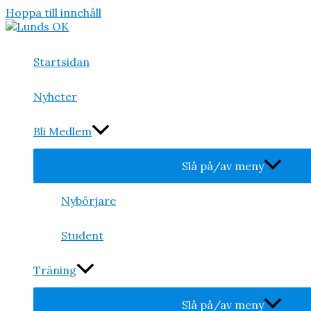
Hoppa till innehåll
Startsidan
Nyheter
Bli Medlem
Slå på/av meny
Nybörjare
Student
Träning
Slå på/av meny