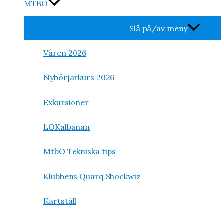
MTBO
Slå på/av meny
Våren 2026
Nybörjarkurs 2026
Exkursioner
LOKalbanan
MtbO Tekniska tips
Klubbens Quarq Shockwiz
Kartställ