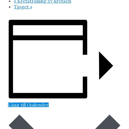
«
Kretsträning SV kretsen
Tjoget
»
Lägg till i kalender