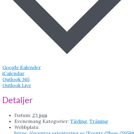
Google Kalender
iCalendar
Outlook 365
Outlook Live
Detaljer
Datum:
23 juni
Evenemang Kategorier:
Tävling
,
Träning
Webbplats:
https://eventor.orientering.se/Events/Show/5958