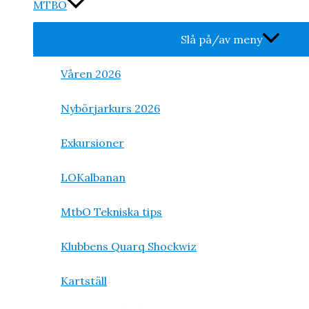
MTBO
Slå på/av meny
Våren 2026
Nybörjarkurs 2026
Exkursioner
LOKalbanan
MtbO Tekniska tips
Klubbens Quarq Shockwiz
Kartställ