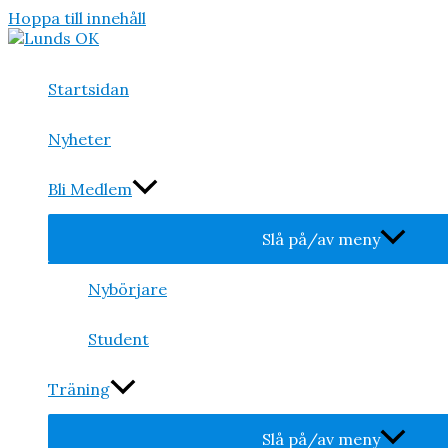
Hoppa till innehåll
Startsidan
Nyheter
Bli Medlem
Slå på/av meny
Nybörjare
Student
Träning
Slå på/av meny