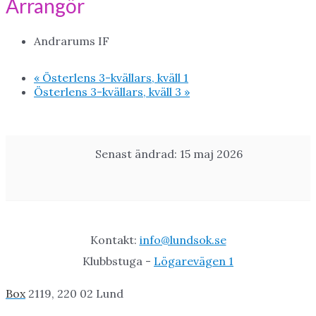
Arrangör
Andrarums IF
«
Österlens 3-kvällars, kväll 1
Österlens 3-kvällars, kväll 3
»
Senast ändrad: 15 maj 2026
Kontakt:
info@lundsok.se
Klubbstuga -
Lögarevägen 1
Box
2119, 220 02 Lund