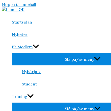
Hoppa till innehåll
Startsidan
Nyheter
Bli Medlem
Slå på/av meny
Nybörjare
Student
Träning
Slå på/av meny