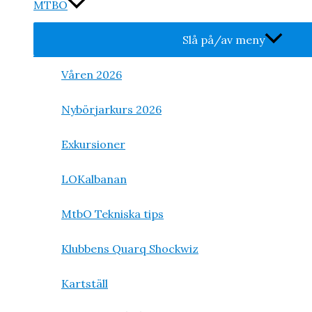
MTBO
Slå på/av meny
Våren 2026
Nybörjarkurs 2026
Exkursioner
LOKalbanan
MtbO Tekniska tips
Klubbens Quarq Shockwiz
Kartställ