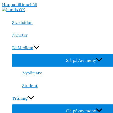
Hoppa till innehåll
Startsidan
Nyheter
Bli Medlem
Slå på/av meny
Nybörjare
Student
Träning
Slå på/av meny