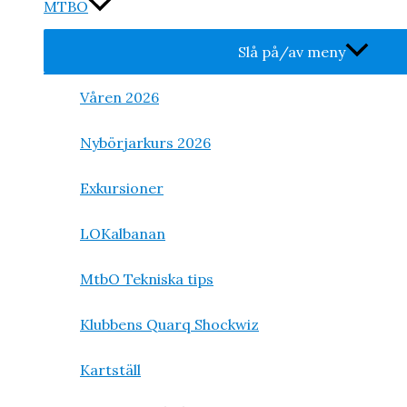
MTBO
Slå på/av meny
Våren 2026
Nybörjarkurs 2026
Exkursioner
LOKalbanan
MtbO Tekniska tips
Klubbens Quarq Shockwiz
Kartställ