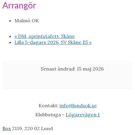
Arrangör
Malmö OK
«
DM, sprintstafett, Skåne
Lilla 5-dagars 2026, SV Skåne E5
»
Senast ändrad: 15 maj 2026
Kontakt:
info@lundsok.se
Klubbstuga -
Lögarevägen 1
Box
2119, 220 02 Lund