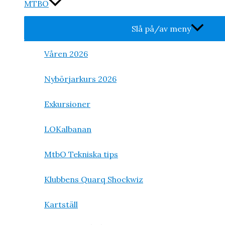
MTBO
Slå på/av meny
Våren 2026
Nybörjarkurs 2026
Exkursioner
LOKalbanan
MtbO Tekniska tips
Klubbens Quarq Shockwiz
Kartställ