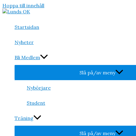
Hoppa till innehåll
Startsidan
Nyheter
Bli Medlem
Slå på/av meny
Nybörjare
Student
Träning
Slå på/av meny